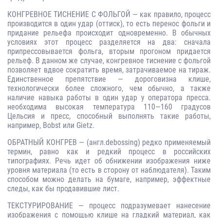
КОНГРЕВНОЕ ТИСНЕНИЕ С ФОЛЬГОЙ — как правило, процесс
производится в один удар (оттиск), то есть перенос фольги и
придание рельефа происходит одновременно. В обычных
условиях этот процесс разделяется на два: сначала
припрессовывается фольга, вторым прогоном придается
рельеф. В данном же случае, конгревное тиснение с фольгой
позволяет вдвое сократить время, затрачиваемое на тираж.
Единственное препятствие — дороговизна клише,
технологически более сложного, чем обычно, а также
наличие навыка работы в один удар у оператора пресса.
необходима высокая температура 110—160 градусов
Цельсия и пресс, способный выполнять такие работы,
например, Bobst или Gietz.
ОБРАТНЫЙ КОНГРЕВ — (англ.debossing) редко применяемый
термин, равно как и редкий процесс в российских
типографиях. Речь идет об обнижении изображения ниже
уровня материала (то есть в сторону от наблюдателя). Таким
способом можно делать на бумаге, например, эффектные
следы, как бы продавившие лист.
ТЕКСТУРИРОВАНИЕ — процесс подразумевает нанесение
изображения с помощью клише на гладкий материал, как