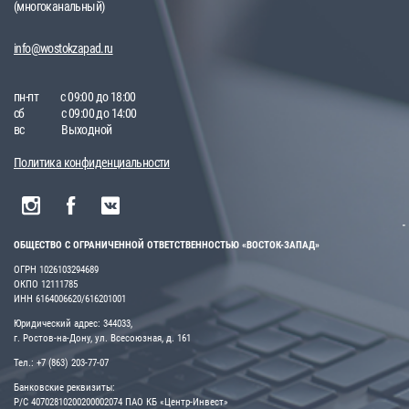
(многоканальный)
info@wostokzapad.ru
пн-пт
с 09:00 до 18:00
сб
с 09:00 до 14:00
вс
Выходной
Политика конфиденциальности
ОБЩЕСТВО С ОГРАНИЧЕННОЙ ОТВЕТСТВЕННОСТЬЮ «ВОСТОК-ЗАПАД»
ОГРН 1026103294689
ОКПО 12111785
ИНН 6164006620/616201001
Юридический адрес: 344033,
г. Ростов-на-Дону, ул. Всесоюзная, д. 161
Тел.: +7 (863) 203-77-07
Банковские реквизиты:
Р/С 40702810200200002074 ПАО КБ «Центр-Инвест»