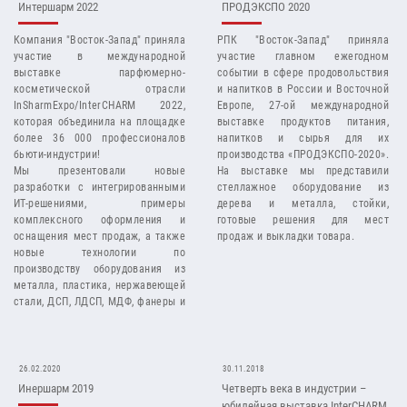
Интершарм 2022
ПРОДЭКСПО 2020
Компания "Восток-Запад" приняла
РПК "Восток-Запад" приняла
участие в международной
участие главном ежегодном
выставке парфюмерно-
событии в сфере продовольствия
косметической отрасли
и напитков в России и Восточной
InSharmExpo/InterCHARM 2022,
Европе, 27-ой международной
которая объединила на площадке
выставке продуктов питания,
более 36 000 профессионалов
напитков и сырья для их
бьюти-индустрии!
производства «ПРОДЭКСПО-2020».
Мы презентовали новые
На выставке мы представили
разработки с интегрированными
стеллажное оборудование из
ИТ-решениями, примеры
дерева и металла, стойки,
комплексного оформления и
готовые решения для мест
оснащения мест продаж, а также
продаж и выкладки товара.
новые технологии по
производству оборудования из
металла, пластика, нержавеющей
стали, ДСП, ЛДСП, МДФ, фанеры и
массива .
26.02.2020
30.11.2018
Инершарм 2019
Четверть века в индустрии –
юбилейная выставка InterCHARM