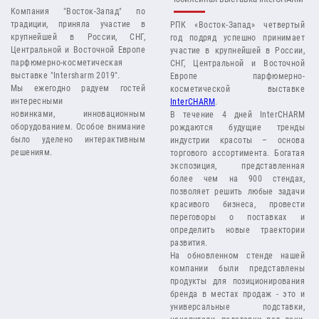
Компания "Восток-Запад" по
традиции, приняла участие в
РПК «Восток-Запад» четвертый
крупнейшей в России, СНГ,
год подряд успешно принимает
Центральной и Восточной Европе
участие в крупнейшей в России,
парфюмерно-косметическая
СНГ, Центральной и Восточной
выставке "Intersharm 2019".
Европе парфюмерно-
Мы ежегодно радуем гостей
косметической выставке
интересными
InterCHARM
.
новинками, инновационным
В течение 4 дней InterCHARM
оборудованием. Особое внимание
рождаются будущие тренды
было уделено интерактивным
индустрии красоты – основа
решениям.
торгового ассортимента. Богатая
экспозиция, представленная
более чем на 900 стендах,
позволяет решить любые задачи
красивого бизнеса, провести
переговоры о поставках и
определить новые траектории
развития.
На обновленном стенде нашей
компании были представлены
продукты для позиционирования
бренда в местах продаж - это и
универсальные подставки,