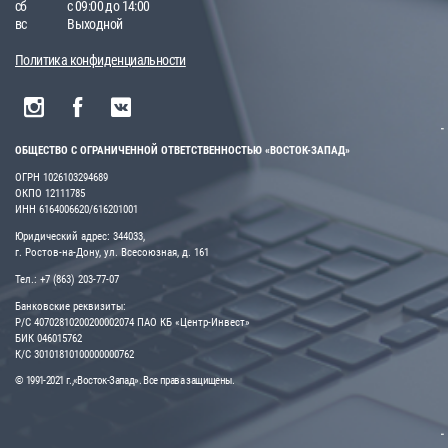
сб
с 09:00 до 14:00
вс
Выходной
Политика конфиденциальности
ОБЩЕСТВО С ОГРАНИЧЕННОЙ ОТВЕТСТВЕННОСТЬЮ «ВОСТОК-ЗАПАД»
ОГРН 1026103294689
ОКПО 12111785
ИНН 6164006620/616201001
Юридический адрес: 344033,
г. Ростов-на-Дону, ул. Всесоюзная, д. 161
Тел.: +7 (863) 203-77-07
Банковские реквизиты:
Р/С 40702810200200002074 ПАО КБ «Центр-Инвест»
БИК 046015762
К/С 30101810100000000762
© 1991-2021 г.,«Восток-Запад». Все права защищены.